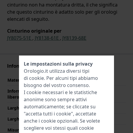
cinturino non ha montatura dritta, il che significa
che questo cinturino è adatto solo per gli orologi
elencati di seguito.
Cinturino originale per
JY8075-51E
,
JY8138-61E
,
JY8139-68E
Le impostazioni sulla privacy
Informazioni sul cinturino
Orologio.it utilizza diversi tipi
di
cookie
. Per alcuni tipi abbiamo
Materiale Cinturino
Acciaio inox
bisogno del vostro consenso.
Informazioni extra (testo
Stainless Steel Bracelet
I cookie necessari e le statistiche
libero)
anonime sono sempre attivi
automaticamente; se cliccate su
Larghezza cinturino
22 mm
"accetta tutti i cookie", accettate
Larghezza tra Anse
22 mm
anche i cookie opzionali. Se volete
scegliere voi stessi quali cookie
Misura cinturino alla fibbia
22 mm