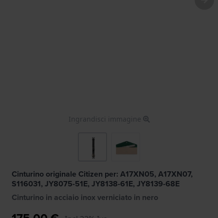
Ingrandisci immagine
Cinturino originale Citizen per: A17XN05, A17XN07,
S116031, JY8075-51E, JY8138-61E, JY8139-68E
Cinturino in acciaio inox verniciato in nero
175,00 €