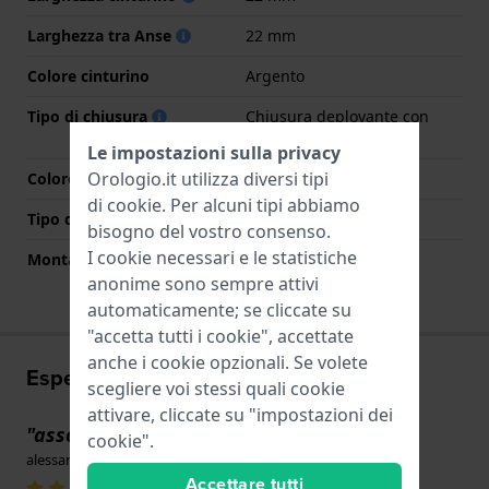
Larghezza tra Anse
22 mm
Colore cinturino
Argento
Tipo di chiusura
Chiusura deployante con
bottoni e sicurezza
Le impostazioni sulla privacy
Orologio.it utilizza diversi tipi
Colore Chiusura
Argento
di
cookie
. Per alcuni tipi abbiamo
Tipo di montatura
Perni a molla
bisogno del vostro consenso.
I cookie necessari e le statistiche
Montatura dritta
No
anonime sono sempre attivi
automaticamente; se cliccate su
"accetta tutti i cookie", accettate
anche i cookie opzionali. Se volete
Esperienze utente
scegliere voi stessi quali cookie
attivare, cliccate su "impostazioni dei
"assolutamente originale!!"
cookie".
alessandrooo · 17 giugno 2022
Accettare tutti