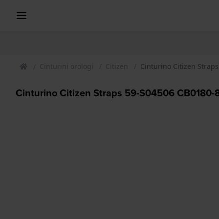
Cinturini orologi
Citizen
Cinturino Citizen Stra
Cinturino Citizen Straps 59-S04506 CB0180-