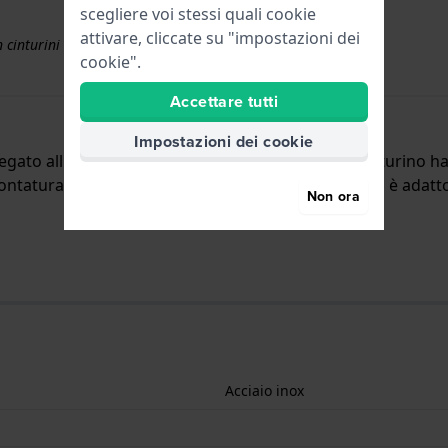
scegliere voi stessi quali cookie
attivare, cliccate su "impostazioni dei
 cinturini superiori a € 50
cookie".
Accettare tutti
Impostazioni dei cookie
llegato all'orologio per mezzo di perni a molla. Il cinturino
tatura dritta, il che significa che questo cinturino è adatto 
Non ora
Acciaio inox