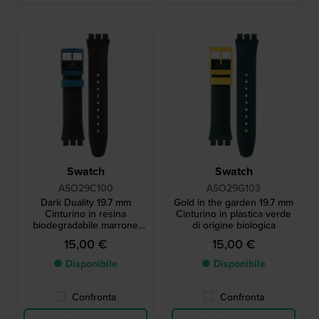
Swatch
Swatch
ASO29C100
ASO29G103
Dark Duality 19.7 mm
Gold in the garden 19.7 mm
Cinturino in resina
Cinturino in plastica verde
biodegradabile marrone
di origine biologica
scuro
15,00 €
15,00 €
● Disponibile
● Disponibile
Confronta
Confronta