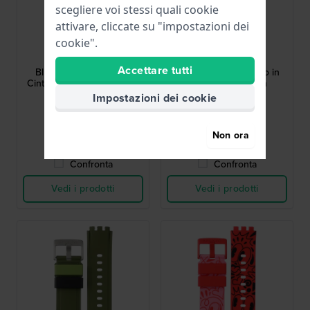
scegliere voi stessi quali cookie
attivare, cliccate su "impostazioni dei
Swatch
Swatch
cookie".
ASO29M702
ASO28Z702
Accettare tutti
Blueberry Sky 19.7 mm
B-Bot 17 mm Cinturino in
Cinturino in silicone grigio
silicone dal design
stampato
Impostazioni dei cookie
30,00 €
30,00 €
● Disponibile
● Disponibile
Non ora
Confronta
Confronta
Vedi i prodotti
Vedi i prodotti