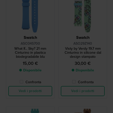
Swatch
Swatch
ASO34S700
ASO29Z140
What If... Sky? 21 mm
Visty by Verdy 19.7 mm
Cinturino in plastica
Cinturino in silicone dal
biodegradabile blu
design stampato
15,00 €
30,00 €
● Disponibile
● Disponibile
Confronta
Confronta
Vedi i prodotti
Vedi i prodotti