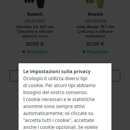
Swatch
Swatch
ASUST402
ASO29Z148
Obsidian Ink 20.1 mm
Unity Always 19.7 mm
Cinturino in silicone
Cinturino in silicone
marrone scuro
multicolore
30,00 €
30,00 €
● Disponibile
● Disponibile
Confronta
Confronta
Le impostazioni sulla privacy
Vedi i prodotti
Vedi i prodotti
Orologio.it utilizza diversi tipi
di
cookie
. Per alcuni tipi abbiamo
bisogno del vostro consenso.
I cookie necessari e le statistiche
anonime sono sempre attivi
automaticamente; se cliccate su
"accetta tutti i cookie", accettate
anche i cookie opzionali. Se volete