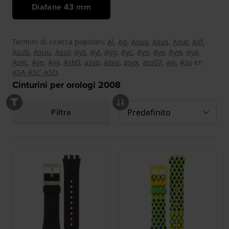
Diafane 43 mm
Termini di ricerca popolari:
Al
,
Ag
,
Asuo
,
Asus
,
Asut
,
Asf
,
Asub
,
Asuu
,
Asur
,
Ays
,
Ayl
,
Ayg
,
Ayc
,
Ayo
,
Ayv
,
Ayw
,
Aya
,
Asvc
,
Aye
,
Ayy
,
Asb0
,
asvo
,
asvu
,
asyx
,
ass07
,
ayi
,
Aso
en
ASA-ASC-ASD
.
Cinturini per orologi
2008
Filtra