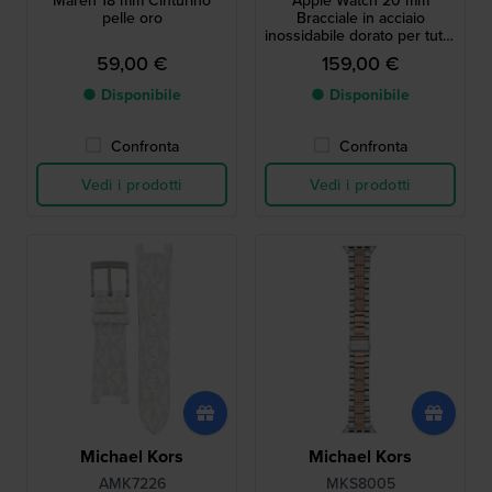
Maren 18 mm Cinturino
Apple Watch 20 mm
pelle oro
Bracciale in acciaio
inossidabile dorato per tutte
le dimensioni di orologi
59,00 €
159,00 €
Apple
● Disponibile
● Disponibile
Confronta
Confronta
Vedi i prodotti
Vedi i prodotti
Michael Kors
Michael Kors
AMK7226
MKS8005