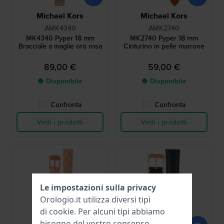
Michael Kors
Michael Kors
AMK4340
AMK2740
MK4340 Pyper 18 mm
MK2740 Pyper 18 mm
Bracciale a maglie oro rosa
Cinturino in pelle marrone
89,00 €
59,00 €
● Disponibile
● Disponibile
Confronta
Confronta
Vedi i prodotti
Vedi i prodotti
Le impostazioni sulla privacy
Orologio.it utilizza diversi tipi
di
cookie
. Per alcuni tipi abbiamo
bisogno del vostro consenso.