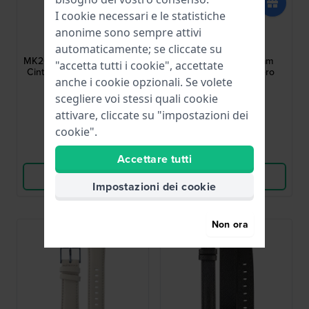
I cookie necessari e le statistiche
Michael Kors
Michael Kors
anonime sono sempre attivi
AMK2683
AMK8535
automaticamente; se cliccate su
MK2683 Norie Petite 14 mm
MK8535 Gage 22 mm
"accetta tutti i cookie", accettate
Cinturino in pelle oro rosa
Cinturino in pelle nero
anche i cookie opzionali. Se volete
scegliere voi stessi quali cookie
59,00 €
59,00 €
attivare, cliccate su "impostazioni dei
● Disponibile
● Disponibile
cookie".
Confronta
Confronta
Accettare tutti
Vedi i prodotti
Vedi i prodotti
Impostazioni dei cookie
Non ora