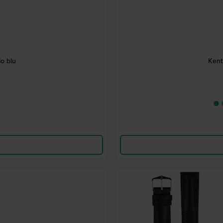
lo blu
Kent 
● C