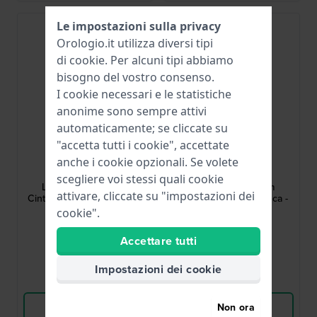
Le impostazioni sulla privacy
Orologio.it utilizza diversi tipi
di
cookie
. Per alcuni tipi abbiamo
bisogno del vostro consenso.
I cookie necessari e le statistiche
anonime sono sempre attivi
automaticamente; se cliccate su
"accetta tutti i cookie", accettate
Garmin
Garmin
anche i cookie opzionali. Se volete
010-13302-20
010-13068-A6
scegliere voi stessi quali cookie
Lily 2 Classic 14 mm
Lily - Classic 14 mm
attivare, cliccate su "impostazioni dei
Cinturino in pelle marrone
Cinturino in pelle bianca -
Grande
cookie".
59,99 €
59,99 €
Accettare tutti
● Disponibile
● Disponibile
Impostazioni dei cookie
Confronta
Confronta
Vedi i prodotti
Vedi i prodotti
Non ora