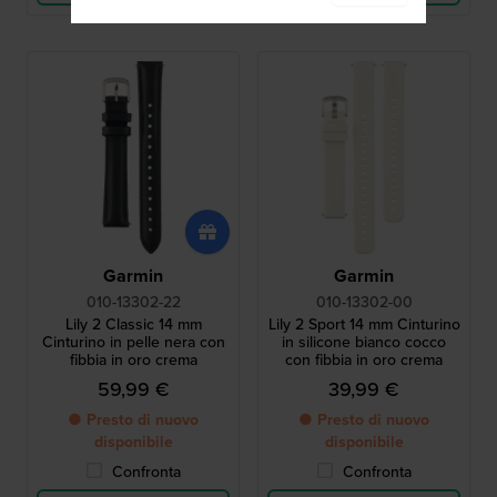
Garmin
Garmin
010-13302-22
010-13302-00
Lily 2 Classic 14 mm
Lily 2 Sport 14 mm Cinturino
Cinturino in pelle nera con
in silicone bianco cocco
fibbia in oro crema
con fibbia in oro crema
59,99 €
39,99 €
● Presto di nuovo
● Presto di nuovo
disponibile
disponibile
Confronta
Confronta