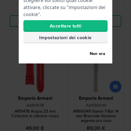
scegliere voi stessi quali cookie
disponibile
disponibile
attivare, cliccate su "impostazioni dei
Confronta
Confronta
cookie".
Vedi i prodotti
Vedi i prodotti
Accettare tutti
Impostazioni dei cookie
Non ora
Emporio Armani
Emporio Armani
AAR11478
AAR60049
AR11478 Acqua 23 mm
AR60049 Gianni T-Bar 14
Cinturino in silicone rosso
mm Bracciale bicolore
argento-oro rosa
49,00 €
89,00 €