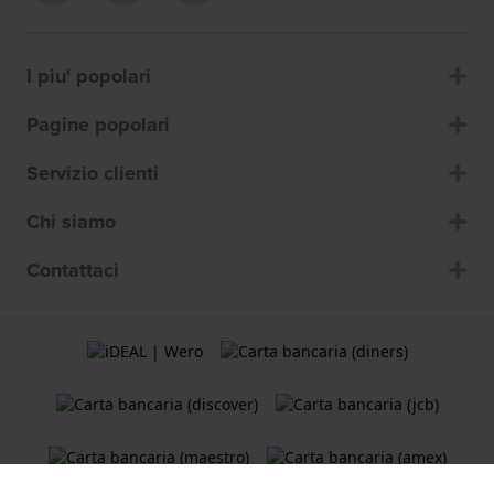
I piu' popolari
Pagine popolari
Servizio clienti
Chi siamo
Contattaci