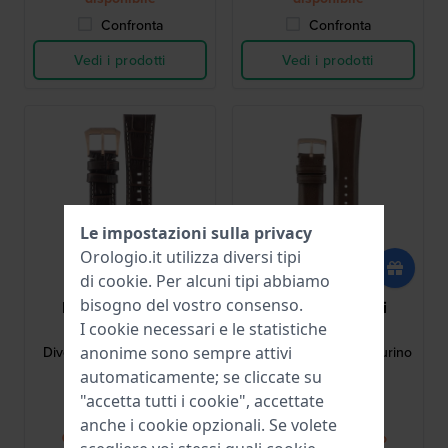
Confronta
Confronta
Vedi i prodotti
Vedi i prodotti
Le impostazioni sulla privacy
Orologio.it utilizza diversi tipi
di
cookie
. Per alcuni tipi abbiamo
bisogno del vostro consenso.
Emporio Armani
Emporio Armani
I cookie necessari e le statistiche
AAR11556
AAR11572
anonime sono sempre attivi
Diver 22 mm Cinturino in
Minimalist 22 mm Cinturino
pelle marrone
in pelle marrone
automaticamente; se cliccate su
"accetta tutti i cookie", accettate
62,00 €
59,00 €
anche i cookie opzionali. Se volete
● Presto di nuovo
● Presto di nuovo