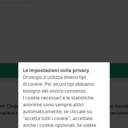
Aggiungi al carrello
Le impostazioni sulla privacy
Orologio.it utilizza diversi tipi
di
cookie
. Per alcuni tipi abbiamo
bisogno del vostro consenso.
I cookie necessari e le statistiche
anonime sono sempre attivi
hermi Chaperon le rende protettive e durevoli, oltre che invisi
automaticamente; se cliccate su
ie al rivestimento di alta qualità, la protezione è resistente
"accetta tutti i cookie", accettate
anche i cookie opzionali. Se volete