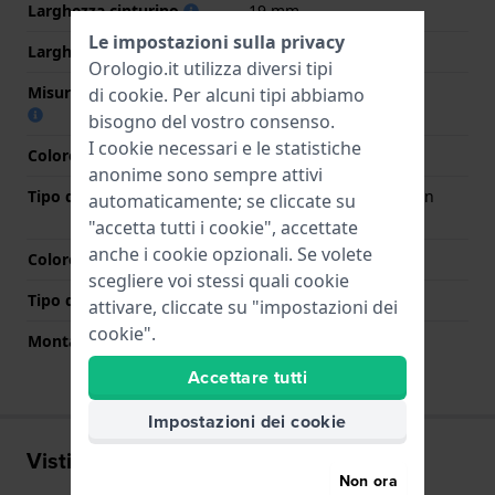
Larghezza cinturino
19 mm
Le impostazioni sulla privacy
Larghezza tra Anse
19 mm
Orologio.it utilizza diversi tipi
Misura cinturino alla fibbia
17 mm
di
cookie
. Per alcuni tipi abbiamo
bisogno del vostro consenso.
I cookie necessari e le statistiche
Colore cinturino
Grigio
anonime sono sempre attivi
Tipo di chiusura
Chiusura deployante con
automaticamente; se cliccate su
bottoni e sicurezza
"accetta tutti i cookie", accettate
anche i cookie opzionali. Se volete
Colore Chiusura
Grigio
scegliere voi stessi quali cookie
Tipo di montatura
Perni a molla
attivare, cliccate su "impostazioni dei
cookie".
Montatura dritta
No
Accettare tutti
Impostazioni dei cookie
Visti di recente
Non ora