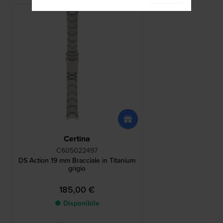
Certina
C605022497
DS Action 19 mm Bracciale in Titanium
grigio
185,00 €
● Disponibile