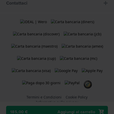
Contattaci
Termini e Condizioni
Cookie Policy
Informativa sulla privacy
185,00 €
Aggiungi al carrello
Un negozio online di
Holland Watch Group B.V.