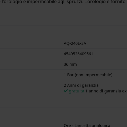
l'orologio è impermeabile agli spruzzi. L'orologio è fornito 
AQ-240E-3A
4549526409561
36 mm
1 Bar (non impermeabile)
2 Anni di garanzia
gratuita
1 anno di garanzia ext
Ore - Lancetta analogica