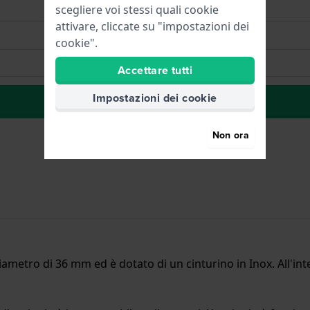
scegliere voi stessi quali cookie
attivare, cliccate su "impostazioni dei
cookie".
Accettare tutti
Impostazioni dei cookie
alla lista dei desideri
Non ora
metro di 36 mm ed è dotato di un cinturino in Inox. All'int