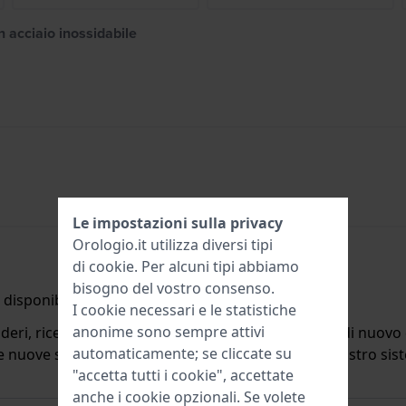
n acciaio inossidabile
Le impostazioni sulla privacy
Orologio.it utilizza diversi tipi
di
cookie
. Per alcuni tipi abbiamo
bisogno del vostro consenso.
disponibile.
I cookie necessari e le statistiche
anonime sono sempre attivi
deri, riceverete un'e-mail quando il prodotto sarà di nuovo d
automaticamente; se cliccate su
ulle nuove scorte. Subito dopo viene cancellato dal nostro si
"accetta tutti i cookie", accettate
anche i cookie opzionali. Se volete