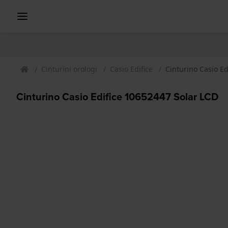
Cinturini orologi
Casio Edifice
Cinturino Casio Ed
Cinturino Casio Edifice 10652447 Solar LCD