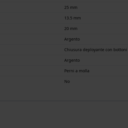
25 mm
13.5 mm
20 mm
Argento
Chiusura deployante con bottoni
Argento
Perni a molla
No