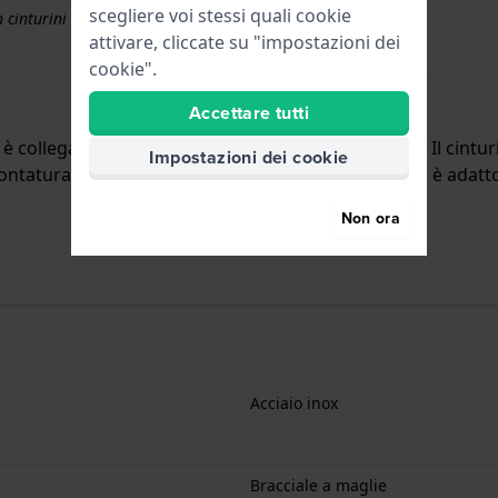
scegliere voi stessi quali cookie
 cinturini superiori a € 50
attivare, cliccate su "impostazioni dei
cookie".
Accettare tutti
d è collegato all'orologio per mezzo di perni a molla. Il cin
Impostazioni dei cookie
tatura dritta, il che significa che questo cinturino è adatto 
Non ora
Acciaio inox
Bracciale a maglie