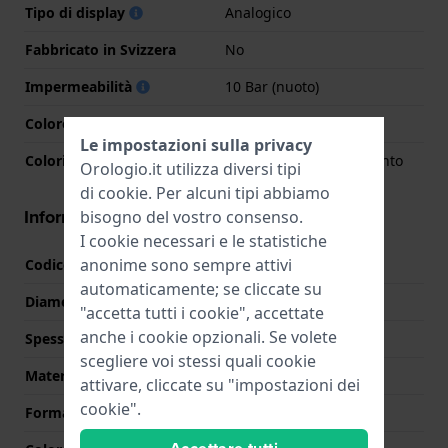
Tipo di display
Analogico
Fabbricato in Svizzera
No
Impermeabilità
10 Bar (nuoto)
Colore quadrante
Bronzo
Le impostazioni sulla privacy
Colori lancette (h,m,s)
Argento, Argento, Argento
Orologio.it utilizza diversi tipi
di
cookie
. Per alcuni tipi abbiamo
Informazioni della cassa
bisogno del vostro consenso.
I cookie necessari e le statistiche
anonime sono sempre attivi
Codice cassa
EQB-1300
automaticamente; se cliccate su
Diametro
39.5 mm
"accetta tutti i cookie", accettate
anche i cookie opzionali. Se volete
Spessore della cassa
9.4 mm
scegliere voi stessi quali cookie
Materiale cassa
Acciaio inox
attivare, cliccate su "impostazioni dei
cookie".
Forma della cassa
Rotondo