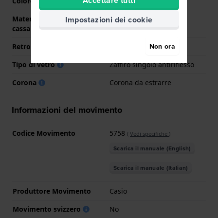
Accettare tutti
Colore della cassa
Argento
Impostazioni dei cookie
Materiale del retro della
Acciaio inox
cassa
Non ora
Retro cassa
Coperchio a pressione
Tipo di vetro
Zaffiro singolo antiriflesso
Corona
Corona da estrarre
Informazioni del movimento
Codice Movimento
5758
(
Vedi specifiche
)
Scarica il manuale (English)
Scarica il manuale (Italian)
Produttore Movimento
Casio
Movimento svizzero
No