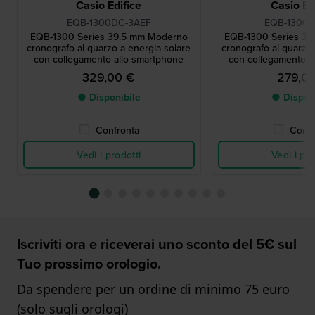
Casio Edifice
Casio Ed
EQB-1300DC-3AEF
EQB-1300D
EQB-1300 Series 39.5 mm Moderno
EQB-1300 Series 3
cronografo al quarzo a energia solare
cronografo al quarzo 
con collegamento allo smartphone
con collegamento a
329,00 €
279,0
● Disponibile
● Dispon
Confronta
Confr
Vedi i prodotti
Vedi i pro
Iscriviti ora e riceverai uno sconto del 5€ sul
Tuo prossimo orologio.
Da spendere per un ordine di minimo 75 euro
(solo sugli orologi)