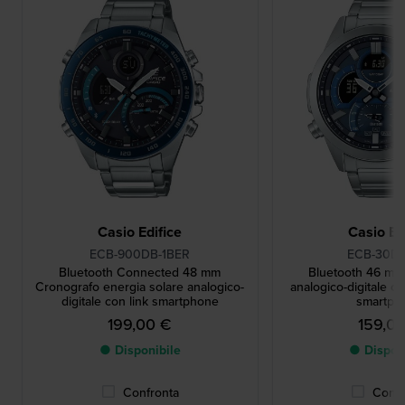
Casio Edifice
Casio Ed
ECB-900DB-1BER
ECB-30D-
Bluetooth Connected 48 mm
Bluetooth 46 mm
Cronografo energia solare analogico-
analogico-digitale c
digitale con link smartphone
smartph
199,00 €
159,0
● Disponibile
● Dispon
Confronta
Confr