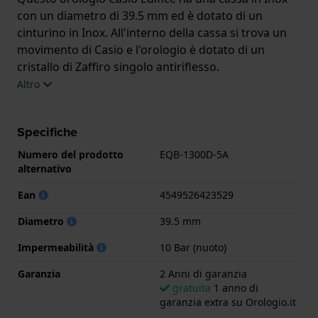
con un diametro di 39.5 mm ed è dotato di un
cinturino in Inox. All'interno della cassa si trova un
movimento di Casio e l'orologio è dotato di un
cristallo di Zaffiro singolo antiriflesso.
Altro
L'orologio è impermeabile a 10ATM. Questo significa
che l'orologio è adatto al nuoto. L'orologio è fornito
Specifiche
con 2 Anni di garanzia.
Numero del prodotto
EQB-1300D-5A
.
alternativo
Ean
4549526423529
Diametro
39.5 mm
Impermeabilità
10 Bar (nuoto)
Garanzia
2 Anni di garanzia
gratuita
1 anno di
garanzia extra su Orologio.it