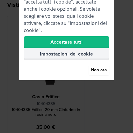
"accetta tutti i cookie", accettate
Visti di recente
anche i cookie opzionali. Se volete
scegliere voi stessi quali cookie
attivare, cliccate su "impostazioni dei
cookie".
Accettare tutti
Impostazioni dei cookie
Non ora
Casio Edifice
10404335
10404335 Edifice 20 mm Cinturino in
resina nero
35,00 €