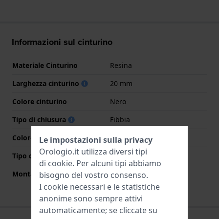
Informazioni sul cinturino
Materiale Cinturino
Resina
Larghezza cinturino
20 mm
Colore cinturino
Nero
Tipo di chiusura
Fibbia
Colore Chiusura
Nero
Le impostazioni sulla privacy
Orologio.it utilizza diversi tipi
Tipo di montatura
Perni a molla
di
cookie
. Per alcuni tipi abbiamo
Montatura dritta
No
bisogno del vostro consenso.
I cookie necessari e le statistiche
anonime sono sempre attivi
automaticamente; se cliccate su