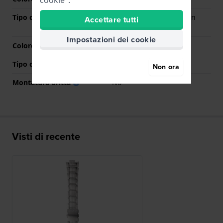
cookie".
Tipo di chiusura
Chiusura deployante con
Accettare tutti
bottoni
Impostazioni dei cookie
Colore Chiusura
Argento
Tipo di montatura
Perni in acciaio
Non ora
Montatura dritta
No
Visti di recente