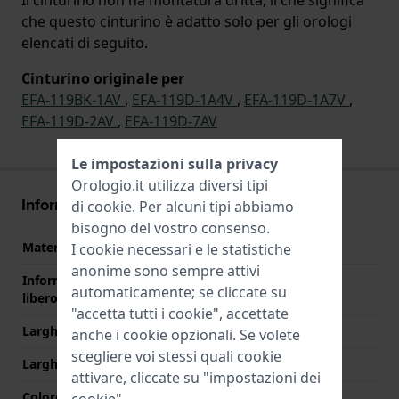
che questo cinturino è adatto solo per gli orologi
elencati di seguito.
Cinturino originale per
EFA-119BK-1AV
,
EFA-119D-1A4V
,
EFA-119D-1A7V
,
EFA-119D-2AV
,
EFA-119D-7AV
Le impostazioni sulla privacy
Orologio.it utilizza diversi tipi
Informazioni sul cinturino
di
cookie
. Per alcuni tipi abbiamo
bisogno del vostro consenso.
Materiale Cinturino
Acciaio inox
I cookie necessari e le statistiche
anonime sono sempre attivi
Informazioni extra (testo
Stainless Steel Bracelet
automaticamente; se cliccate su
libero)
"accetta tutti i cookie", accettate
Larghezza cinturino
23 mm
anche i cookie opzionali. Se volete
scegliere voi stessi quali cookie
Larghezza tra Anse
10 mm
attivare, cliccate su "impostazioni dei
Colore cinturino
Argento