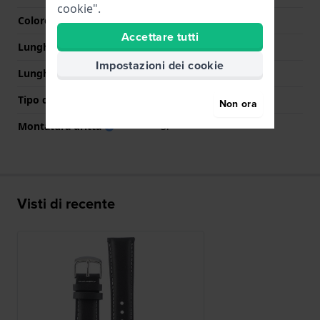
cookie".
Colore Chiusura
Nero
Accettare tutti
Lunghezza Parte Superiore
75 mm
Impostazioni dei cookie
Lunghezza Parte Inferiore
125 mm
Tipo di montatura
Perni a molla
Non ora
Montatura dritta
Si
Visti di recente