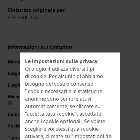
Cinturino originale per
EFV-560L-1AV
Informazioni sul cinturino
Le impostazioni sulla privacy
Materiale Cinturino
Pelle
Orologio.it utilizza diversi tipi
Larghezza cinturino
21 mm
di
cookie
. Per alcuni tipi abbiamo
bisogno del vostro consenso.
Larghezza tra Anse
21 mm
I cookie necessari e le statistiche
Misura cinturino alla fibbia
19 mm
anonime sono sempre attivi
automaticamente; se cliccate su
"accetta tutti i cookie", accettate
Colore cinturino
Nero
anche i cookie opzionali. Se volete
Cuciture a colori
Bianco
scegliere voi stessi quali cookie
attivare, cliccate su "impostazioni dei
Tipo di chiusura
Fibbia