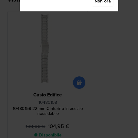
Non ora
Casio Edifice
10480158
10480158 22 mm Cinturino in acciaio
inossidabile
104,95 €
180,00 €
● Disponibile