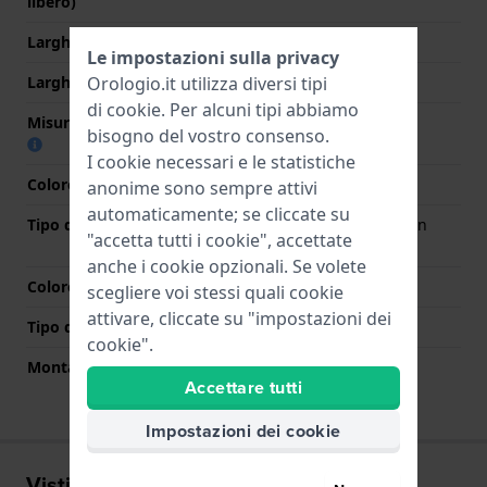
libero)
Larghezza cinturino
22 mm
Le impostazioni sulla privacy
Orologio.it utilizza diversi tipi
Larghezza tra Anse
22 mm
di
cookie
. Per alcuni tipi abbiamo
Misura cinturino alla fibbia
20 mm
bisogno del vostro consenso.
I cookie necessari e le statistiche
Colore cinturino
Argento
anonime sono sempre attivi
automaticamente; se cliccate su
Tipo di chiusura
Chiusura deployante con
"accetta tutti i cookie", accettate
bottoni
anche i cookie opzionali. Se volete
Colore Chiusura
Argento
scegliere voi stessi quali cookie
attivare, cliccate su "impostazioni dei
Tipo di montatura
Perni a molla
cookie".
Montatura dritta
No
Accettare tutti
Impostazioni dei cookie
Visti di recente