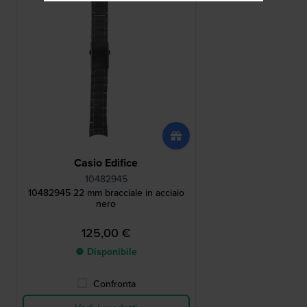
Casio Edifice
10482945
10482945 22 mm bracciale in acciaio
nero
125,00 €
● Disponibile
Confronta