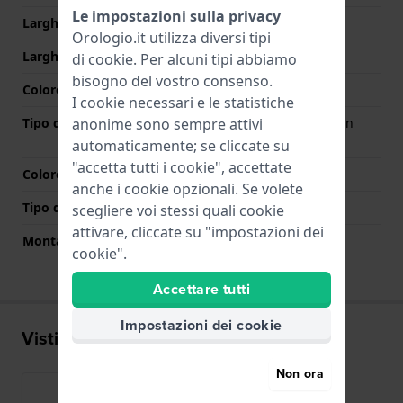
Le impostazioni sulla privacy
Larghezza cinturino
22 mm
Orologio.it utilizza diversi tipi
Larghezza tra Anse
22 mm
di
cookie
. Per alcuni tipi abbiamo
bisogno del vostro consenso.
Colore cinturino
Nero
I cookie necessari e le statistiche
anonime sono sempre attivi
Tipo di chiusura
Chiusura deployante con
bottoni
automaticamente; se cliccate su
"accetta tutti i cookie", accettate
Colore Chiusura
Nero
anche i cookie opzionali. Se volete
Tipo di montatura
Perni a molla
scegliere voi stessi quali cookie
attivare, cliccate su "impostazioni dei
Montatura dritta
No
cookie".
Accettare tutti
Impostazioni dei cookie
Visti di recente
Non ora