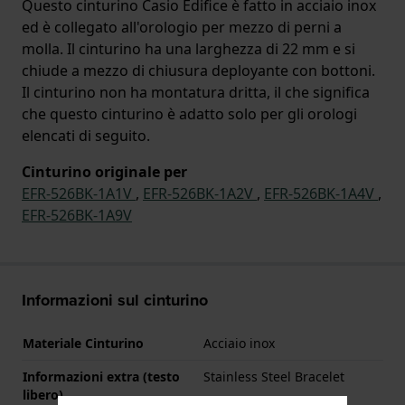
Questo cinturino Casio Edifice è fatto in acciaio inox
ed è collegato all'orologio per mezzo di perni a
molla. Il cinturino ha una larghezza di 22 mm e si
chiude a mezzo di chiusura deployante con bottoni.
Il cinturino non ha montatura dritta, il che significa
che questo cinturino è adatto solo per gli orologi
elencati di seguito.
Cinturino originale per
EFR-526BK-1A1V
,
EFR-526BK-1A2V
,
EFR-526BK-1A4V
,
EFR-526BK-1A9V
Informazioni sul cinturino
Materiale Cinturino
Acciaio inox
Informazioni extra (testo
Stainless Steel Bracelet
libero)