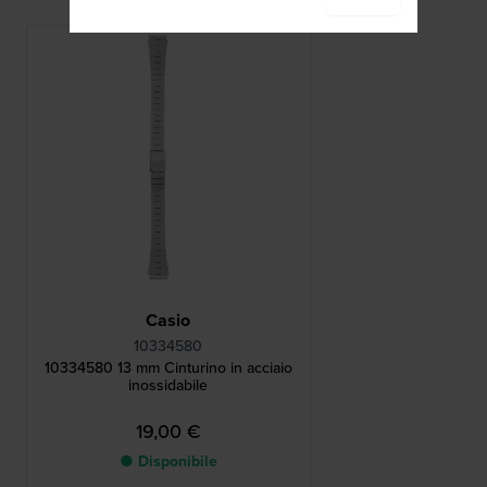
Casio
10334580
10334580 13 mm Cinturino in acciaio
inossidabile
19,00 €
● Disponibile