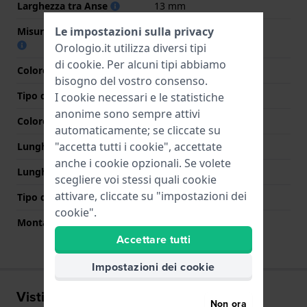
Larghezza tra Anse
13 mm
Le impostazioni sulla privacy
Misura cinturino alla fibbia
10 mm
Orologio.it utilizza diversi tipi
di
cookie
. Per alcuni tipi abbiamo
Colore cinturino
Argento
bisogno del vostro consenso.
Tipo di chiusura
Chiusura milanese
I cookie necessari e le statistiche
anonime sono sempre attivi
Colore Chiusura
Argento
automaticamente; se cliccate su
"accetta tutti i cookie", accettate
Lunghezza Parte Superiore
70 mm
anche i cookie opzionali. Se volete
Lunghezza Parte Inferiore
105 mm
scegliere voi stessi quali cookie
attivare, cliccate su "impostazioni dei
Tipo di montatura
Perni a molla
cookie".
Montatura dritta
No
Accettare tutti
Impostazioni dei cookie
Visti di recente
Non ora