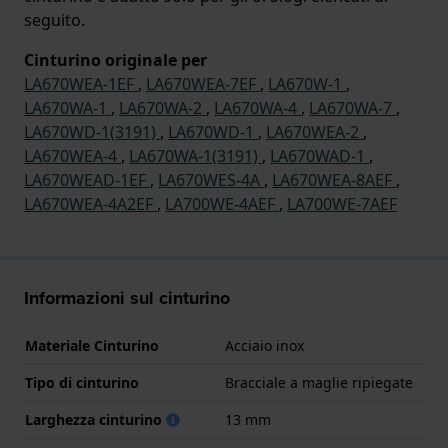
seguito.
Cinturino originale per
LA670WEA-1EF
,
LA670WEA-7EF
,
LA670W-1
,
LA670WA-1
,
LA670WA-2
,
LA670WA-4
,
LA670WA-7
,
LA670WD-1(3191)
,
LA670WD-1
,
LA670WEA-2
,
LA670WEA-4
,
LA670WA-1(3191)
,
LA670WAD-1
,
LA670WEAD-1EF
,
LA670WES-4A
,
LA670WEA-8AEF
,
LA670WEA-4A2EF
,
LA700WE-4AEF
,
LA700WE-7AEF
Informazioni sul cinturino
Materiale Cinturino
Acciaio inox
Tipo di cinturino
Bracciale a maglie ripiegate
Larghezza cinturino
13 mm