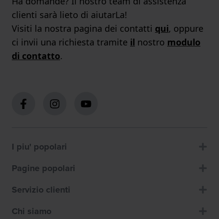
Ha domande? Il nostro team di assistenza
clienti sarà lieto di aiutarLa!
Visiti la nostra pagina dei contatti
qui
, oppure
ci invii una richiesta tramite
il
nostro
modulo
di contatto
.
I piu' popolari
Pagine popolari
Servizio clienti
Chi siamo