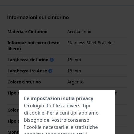
Informazioni sul cinturino
Materiale Cinturino
Acciaio inox
Informazioni extra (testo
Stainless Steel Bracelet
libero)
Larghezza cinturino
18 mm
Larghezza tra Anse
18 mm
Colore cinturino
Argento
Tipo di chiusura
Chiusura deployante con
Le impostazioni sulla privacy
bottoni
Orologio.it utilizza diversi tipi
Colore Chiusura
Argento
di
cookie
. Per alcuni tipi abbiamo
bisogno del vostro consenso.
Tipo di montatura
Perni a molla
I cookie necessari e le statistiche
Montatura dritta
No