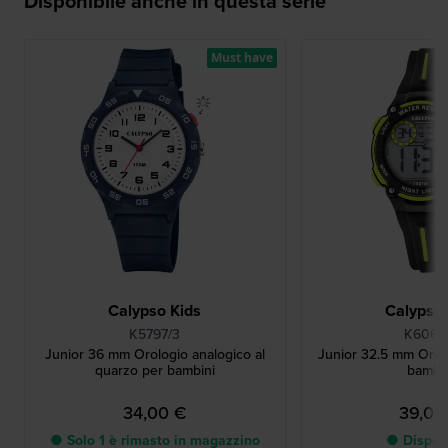
Disponibile anche in questa serie
Must have
Calypso Kids
Calypso 
K5797/3
K6068
Junior 36 mm Orologio analogico al
Junior 32.5 mm Orolo
quarzo per bambini
bambi
34,00 €
39,00
● Solo 1 è rimasto in magazzino
● Dispon