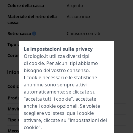
Colore della cassa
Argento
Materiale del retro della
Acciaio inox
cassa
Retro cassa
Chiusura con viti
Tipo di vetro
Acrilico
Le impostazioni sulla privacy
Corona
Spingere la corona
Orologio.it utilizza diversi tipi
di
cookie
. Per alcuni tipi abbiamo
bisogno del vostro consenso.
Informazioni del movimento
I cookie necessari e le statistiche
anonime sono sempre attivi
Codice Movimento
BJ0889
(
Vedi specifiche
)
automaticamente; se cliccate su
Produttore Movimento
Bao Jie
"accetta tutti i cookie", accettate
anche i cookie opzionali. Se volete
Movimento svizzero
No
scegliere voi stessi quali cookie
attivare, cliccate su "impostazioni dei
Tipo di display
Digitale
cookie".
Meccanismo
Quarzo