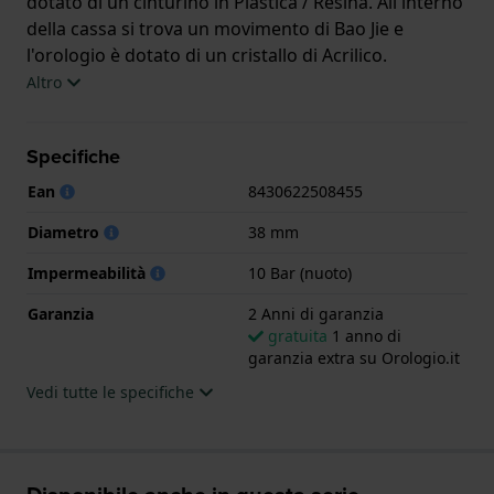
dotato di un cinturino in Plastica / Resina. All'interno
della cassa si trova un movimento di Bao Jie e
l'orologio è dotato di un cristallo di Acrilico.
Altro
L'orologio è impermeabile a 10ATM. Questo significa
che l'orologio è adatto al nuoto. L'orologio è fornito
Specifiche
con 2 Anni di garanzia.
Ean
8430622508455
.
Diametro
38 mm
Impermeabilità
10 Bar (nuoto)
Garanzia
2 Anni di garanzia
gratuita
1 anno di
garanzia extra su Orologio.it
Vedi tutte le specifiche