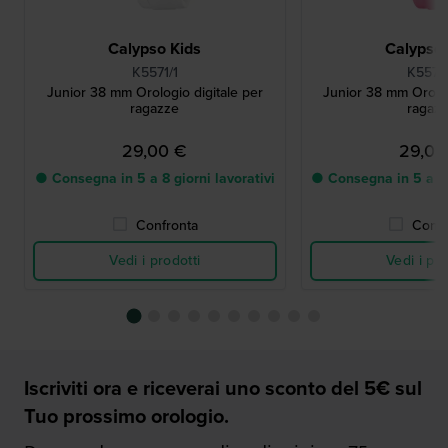
Calypso Kids
Calypso 
K5571/1
K5571
Junior 38 mm Orologio digitale per
Junior 38 mm Orolog
ragazze
ragaz
29,00 €
29,00
● Consegna in 5 a 8 giorni lavorativi
● Consegna in 5 a 8 g
Confronta
Confr
Vedi i prodotti
Vedi i pro
Iscriviti ora e riceverai uno sconto del 5€ sul
Tuo prossimo orologio.