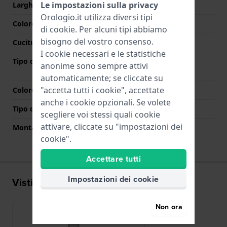
Le impostazioni sulla privacy
Larghezza cinturino
22 mm
Orologio.it utilizza diversi tipi
Colore cinturino
Argento
di
cookie
. Per alcuni tipi abbiamo
bisogno del vostro consenso.
Cuciture a colori
N/D
I cookie necessari e le statistiche
Tipo di chiusura
Chiusura a farfalla con
anonime sono sempre attivi
bottoni
automaticamente; se cliccate su
"accetta tutti i cookie", accettate
Colore Chiusura
Argento
anche i cookie opzionali. Se volete
Tipo di montatura
Perni a molla
scegliere voi stessi quali cookie
attivare, cliccate su "impostazioni dei
Montatura dritta
No
cookie".
Accettare tutti
Impostazioni dei cookie
Visti di recente
Non ora