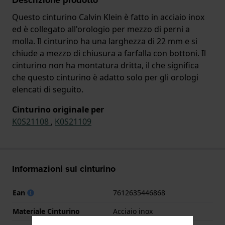
Questo cinturino Calvin Klein è fatto in acciaio inox
ed è collegato all'orologio per mezzo di perni a
molla. Il cinturino ha una larghezza di 22 mm e si
chiude a mezzo di chiusura a farfalla con bottoni. Il
cinturino non ha montatura dritta, il che significa
che questo cinturino è adatto solo per gli orologi
elencati di seguito.
Cinturino originale per
K0S21108
,
K0S21109
Informazioni sul cinturino
Ean
7612635446868
Materiale Cinturino
Acciaio inox