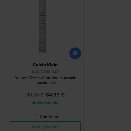
Calvin Klein
K605.000.047
Deluxe 22 mm Cinturino in acciaio
inossidabile
84,95 €
110,00 €
● Disponibile
Confronta
Vedi i prodotti