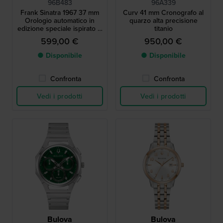
96B483
96A339
Frank Sinatra 1967 37 mm
Curv 41 mm Cronografo al
Orologio automatico in
quarzo alta precisione
edizione speciale ispirato al
titanio
design iconico del 1967
599,00 €
950,00 €
● Disponibile
● Disponibile
Confronta
Confronta
Vedi i prodotti
Vedi i prodotti
Bulova
Bulova