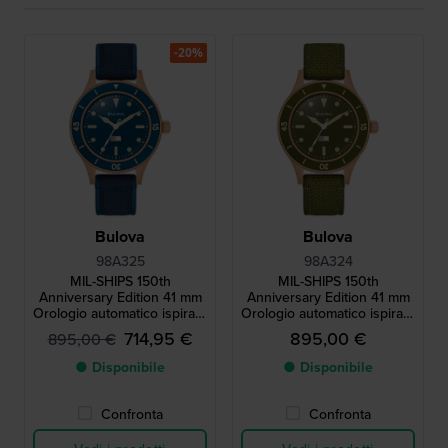
-20%
Bulova
Bulova
98A325
98A324
MIL-SHIPS 150th
MIL-SHIPS 150th
Anniversary Edition 41 mm
Anniversary Edition 41 mm
Orologio automatico ispirato
Orologio automatico ispirato
al casco da sub con
al casco da sub con
714,95 €
895,00 €
895,00 €
indicatore di umidità e
indicatore di umidità e
cassa in bronzo
cassa in bronzo
● Disponibile
● Disponibile
Confronta
Confronta