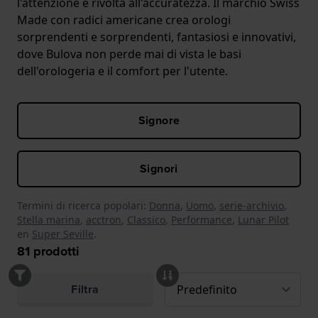
l'attenzione è rivolta all'accuratezza. Il marchio Swiss
Made con radici americane crea orologi
sorprendenti e sorprendenti, fantasiosi e innovativi,
dove Bulova non perde mai di vista le basi
dell'orologeria e il comfort per l'utente.
Signore
Signori
Termini di ricerca popolari:
Donna
,
Uomo
,
serie-archivio
,
Stella marina
,
acctron
,
Classico
,
Performance
,
Lunar Pilot
en
Super Seville
.
81
prodotti
Filtra