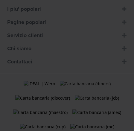
I piu' popolari
Pagine popolari
Servizio clienti
Chi siamo
Contattaci