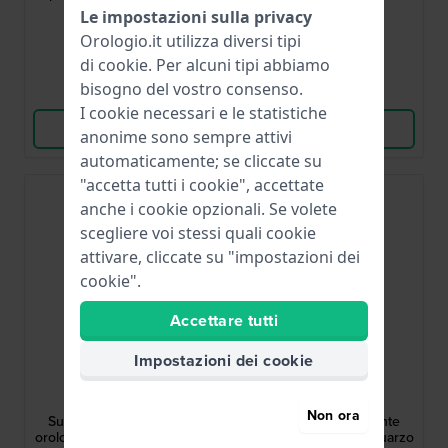
lunetta scanalata e
diamanti autentici
Le impostazioni sulla privacy
399,00 €
529,00 €
quadrante MOP
Orologio.it utilizza diversi tipi
● Disponibile
● Disponibile
di
cookie
. Per alcuni tipi abbiamo
bisogno del vostro consenso.
Confronta
Confronta
I cookie necessari e le statistiche
Vedi i prodotti
Vedi i prodotti
anonime sono sempre attivi
automaticamente; se cliccate su
"accetta tutti i cookie", accettate
anche i cookie opzionali. Se volete
scegliere voi stessi quali cookie
attivare, cliccate su "impostazioni dei
cookie".
Accettare tutti
Impostazioni dei cookie
Bulova
Bulova
98L330
97L191
Non ora
Sutton 23 mm Elegante
Sutton 23 mm Elegante
orologio quadrato al quarzo
orologio quadrato al quarzo