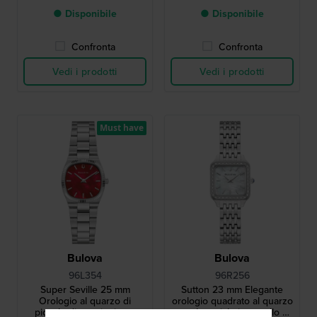
● Disponibile
● Disponibile
Confronta
Confronta
Vedi i prodotti
Vedi i prodotti
Must have
Bulova
Bulova
96L354
96R256
Super Seville 25 mm
Sutton 23 mm Elegante
Orologio al quarzo di
orologio quadrato al quarzo
piccole dimensioni con
con bracciale in metallo e