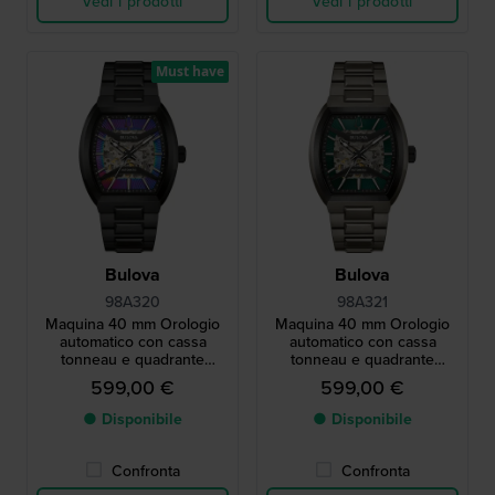
Vedi i prodotti
Vedi i prodotti
Must have
Bulova
Bulova
98A320
98A321
Maquina 40 mm Orologio
Maquina 40 mm Orologio
automatico con cassa
automatico con cassa
tonneau e quadrante
tonneau e quadrante
scheletrato
scheletrato
599,00 €
599,00 €
● Disponibile
● Disponibile
Confronta
Confronta