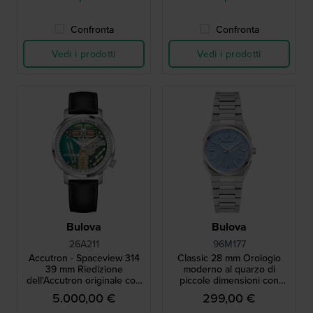
Confronta
Confronta
Vedi i prodotti
Vedi i prodotti
Bulova
Bulova
26A211
96M177
Accutron - Spaceview 314
Classic 28 mm Orologio
39 mm Riedizione
moderno al quarzo di
dell'Accutron originale con
piccole dimensioni con
movimento proprietario a
quadrante a motivi
5.000,00 €
299,00 €
diapason