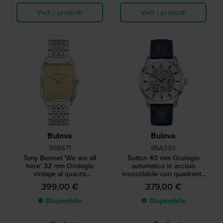
Vedi i prodotti
Vedi i prodotti
Bulova
Bulova
96B471
96A330
Tony Bennet 'We are all
Sutton 40 mm Orologio
here' 32 mm Orologio
automatico in acciaio
vintage al quarzo
inossidabile con quadrante
rettangolare in acciaio
scheletrato
399,00 €
379,00 €
inossidabile in edizione
speciale
● Disponibile
● Disponibile