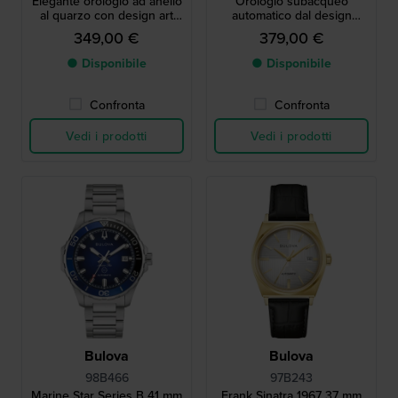
Elegante orologio ad anello
Orologio subacqueo
al quarzo con design art
automatico dal design
déco
moderno con data
349,00 €
379,00 €
● Disponibile
● Disponibile
Confronta
Confronta
Vedi i prodotti
Vedi i prodotti
Bulova
Bulova
98B466
97B243
Marine Star Series B 41 mm
Frank Sinatra 1967 37 mm