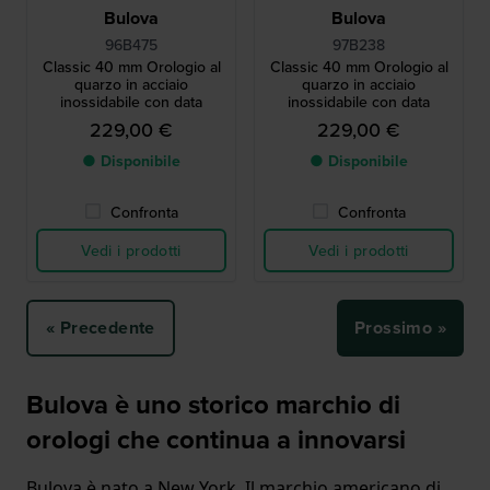
Bulova
Bulova
96B475
97B238
Classic 40 mm Orologio al
Classic 40 mm Orologio al
quarzo in acciaio
quarzo in acciaio
inossidabile con data
inossidabile con data
229,00 €
229,00 €
● Disponibile
● Disponibile
Confronta
Confronta
Vedi i prodotti
Vedi i prodotti
« Precedente
Prossimo »
Bulova è uno storico marchio di
orologi che continua a innovarsi
Bulova è nato a New York. Il marchio americano di