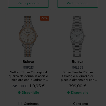
Vedi i prodotti
Vedi i prodotti
-50%
Bulova
Bulova
98P213
96L353
Sutton 31 mm Orologio al
Super Seville 25 mm
quarzo da donna in acciaio
Orologio al quarzo di
bicolore con quadrante
piccole dimensioni con
MOP
lunetta scanalata e
119,95 €
399,00 €
249,00 €
quadrante MOP
● Disponibile
● Disponibile
Confronta
Confronta