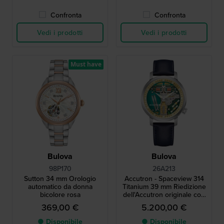
Confronta
Confronta
Vedi i prodotti
Vedi i prodotti
Must have
Bulova
Bulova
98P170
26A213
Sutton 34 mm Orologio
Accutron - Spaceview 314
automatico da donna
Titanium 39 mm Riedizione
bicolore rosa
dell'Accutron originale con
movimento proprietario a
369,00 €
5.200,00 €
diapason
● Disponibile
● Disponibile