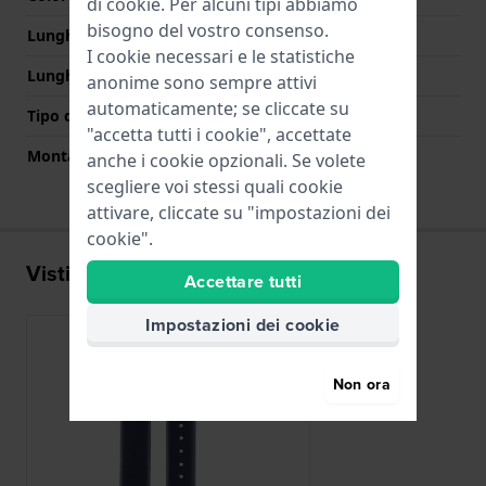
di
cookie
. Per alcuni tipi abbiamo
bisogno del vostro consenso.
Lunghezza Parte Superiore
75 mm
I cookie necessari e le statistiche
Lunghezza Parte Inferiore
115 mm
anonime sono sempre attivi
automaticamente; se cliccate su
Tipo di montatura
Perni a molla
"accetta tutti i cookie", accettate
Montatura dritta
Si
anche i cookie opzionali. Se volete
scegliere voi stessi quali cookie
attivare, cliccate su "impostazioni dei
cookie".
Visti di recente
Accettare tutti
Impostazioni dei cookie
Non ora