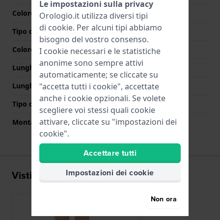
Le impostazioni sulla privacy
Colore cinturino
Marrone
Orologio.it utilizza diversi tipi
di
cookie
. Per alcuni tipi abbiamo
Tipo di chiusura
Nessuno
bisogno del vostro consenso.
Colore Chiusura
N/D
I cookie necessari e le statistiche
anonime sono sempre attivi
Lunghezza Parte Superiore
80 mm
automaticamente; se cliccate su
Lunghezza Parte Inferiore
120 mm
"accetta tutti i cookie", accettate
anche i cookie opzionali. Se volete
Tipo di montatura
Perni a molla
scegliere voi stessi quali cookie
attivare, cliccate su "impostazioni dei
Montatura dritta
Si
cookie".
Accettare tutti
Impostazioni dei cookie
Visti di recente
Non ora