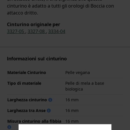
cinturino è adatto a tutti gli orologi di Boccia con
attacco dritto.
Cinturino originale per
3327-05
,
3327-08
,
3334-04
Informazioni sul cinturino
Materiale Cinturino
Pelle vegana
Tipo di materiale
Pelle di mela a base
biologica
Larghezza cinturino
16 mm
Larghezza tra Anse
16 mm
Misura cinturino alla fibbia
16 mm