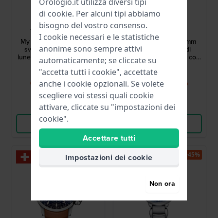
Orologio.it utilizza diversi tipi
di
cookie
. Per alcuni tipi abbiamo
Tissot
Tissot
bisogno del vostro consenso.
T9300074604600
T1224231604300
I cookie necessari e le statistiche
My Lady 29 mm Orologio
Carson Premium 40 mm
anonime sono sempre attivi
svizzero da donna con
Orologio da uomo di
lunetta in vero oro 18 carati
fabbricazione svizzera con
automaticamente; se cliccate su
fasi lunari
1.745,00 €
395,00 €
"accetta tutti i cookie", accettate
anche i cookie opzionali. Se volete
● Presto di nuovo
● Presto di nuovo
disponibile
disponibile
scegliere voi stessi quali cookie
Confronta
Confronta
attivare, cliccate su "impostazioni dei
cookie".
Vedi i prodotti
Vedi i prodotti
Accettare tutti
-45%
Impostazioni dei cookie
Non ora