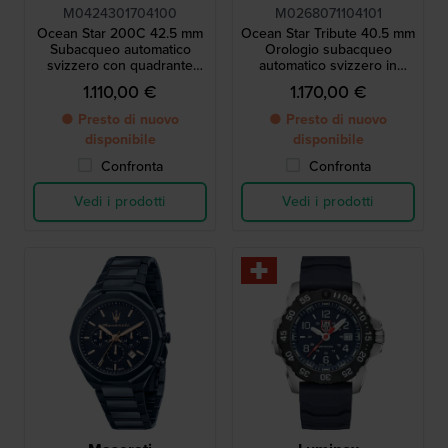
M0424301704100
M0268071104101
Ocean Star 200C 42.5 mm
Ocean Star Tribute 40.5 mm
Subacqueo automatico
Orologio subacqueo
svizzero con quadrante
automatico svizzero in
testurizzato e lunetta in
acciaio inossidabile con
1.110,00 €
1.170,00 €
ceramica
cinturino supplementare
● Presto di nuovo
● Presto di nuovo
disponibile
disponibile
Confronta
Confronta
Vedi i prodotti
Vedi i prodotti