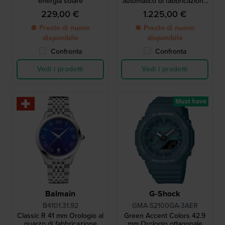
energia solare
automatico di fabbricazione
svizzera con cassa da 34
229,00 €
1.225,00 €
mm
● Presto di nuovo
● Presto di nuovo
disponibile
disponibile
Confronta
Confronta
Vedi i prodotti
Vedi i prodotti
Must have
Balmain
G-Shock
B4101.31.92
GMA-S2100GA-3AER
Classic R 41 mm Orologio al
Green Accent Colors 42.9
quarzo di fabbricazione
mm Orologio ottagonale