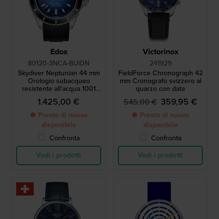
Edox
Victorinox
80120-3NCA-BUIDN
241929
Skydiver Neptunian 44 mm
FieldForce Chronograph 42
Orologio subacqueo
mm Cronografo svizzero al
resistente all'acqua 1001
quarzo con data
metri con valvola dell'elio
1.425,00 €
359,95 €
545,00 €
● Presto di nuovo
● Presto di nuovo
disponibile
disponibile
Confronta
Confronta
Vedi i prodotti
Vedi i prodotti