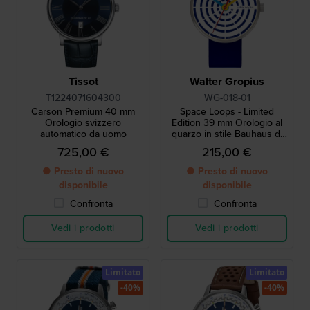
Tissot
Walter Gropius
T1224071604300
WG-018-01
Carson Premium 40 mm
Space Loops - Limited
Orologio svizzero
Edition 39 mm Orologio al
automatico da uomo
quarzo in stile Bauhaus di
fabbricazione tedesca
725,00 €
215,00 €
● Presto di nuovo
● Presto di nuovo
disponibile
disponibile
Confronta
Confronta
Vedi i prodotti
Vedi i prodotti
Limitato
Limitato
-40%
-40%