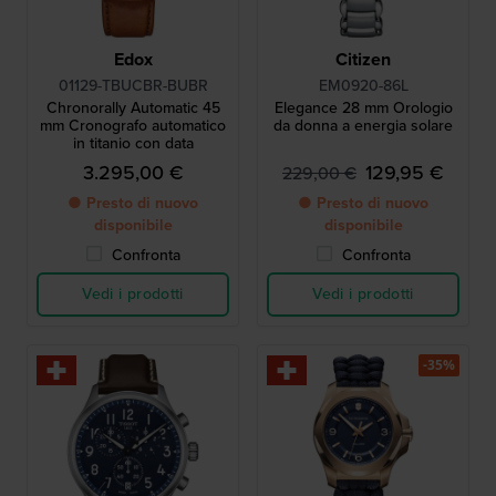
Edox
Citizen
01129-TBUCBR-BUBR
EM0920-86L
Chronorally Automatic 45
Elegance 28 mm Orologio
mm Cronografo automatico
da donna a energia solare
in titanio con data
3.295,00 €
129,95 €
229,00 €
● Presto di nuovo
● Presto di nuovo
disponibile
disponibile
Confronta
Confronta
Vedi i prodotti
Vedi i prodotti
-35%