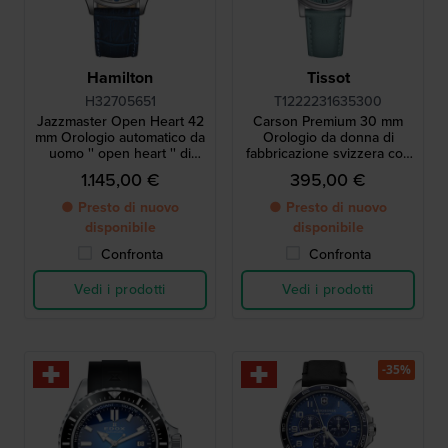
Hamilton
Tissot
H32705651
T1222231635300
Jazzmaster Open Heart 42
Carson Premium 30 mm
mm Orologio automatico da
Orologio da donna di
uomo '' open heart '' di
fabbricazione svizzera con
fabbricazione svizzera
fasi lunari
1.145,00 €
395,00 €
● Presto di nuovo
● Presto di nuovo
disponibile
disponibile
Confronta
Confronta
Vedi i prodotti
Vedi i prodotti
-35%