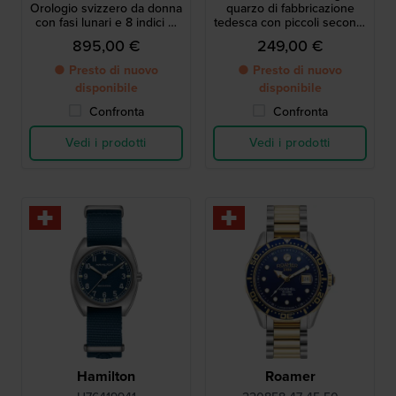
Orologio svizzero da donna
quarzo di fabbricazione
con fasi lunari e 8 indici di
tedesca con piccoli secondi
diamanti
e movimento svizzero
895,00 €
249,00 €
● Presto di nuovo
● Presto di nuovo
disponibile
disponibile
Confronta
Confronta
Vedi i prodotti
Vedi i prodotti
Hamilton
Roamer