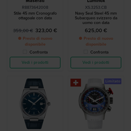
Maserati
Luminox
R8873642008
XS.3253.CB
Stile 45 mm Cronografo
Navy Seal Steel 45 mm
ottagoale con data
Subacqueo svizzero da
uomo con data
323,00 €
625,00 €
359,00 €
● Presto di nuovo
● Presto di nuovo
disponibile
disponibile
Confronta
Confronta
Vedi i prodotti
Vedi i prodotti
Limitato