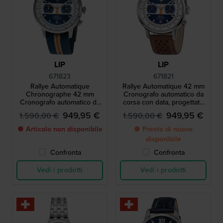
LIP
LIP
671823
671821
Rallye Automatique
Rallye Automatique 42 mm
Chronographe 42 mm
Cronografo automatico da
Cronografo automatico da
corsa con data, progettato
corsa in edizione limitata,
negli anni '60
949,95 €
949,95 €
1.590,00 €
1.590,00 €
progettato negli anni '60 e
dotato di data.
● Articolo non disponibile
● Presto di nuovo
disponibile
Confronta
Confronta
Vedi i prodotti
Vedi i prodotti