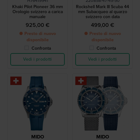
H76419941
220858-47-45-50
Khaki Pilot Pioneer 36 mm
Rockshell Mark III Scuba 44
Orologio svizzero a carica
mm Subacqueo al quarzo
manuale
svizzero con data
925,00 €
499,00 €
● Presto di nuovo
● Presto di nuovo
disponibile
disponibile
Confronta
Confronta
Vedi i prodotti
Vedi i prodotti
MIDO
MIDO