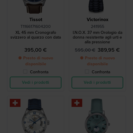
Tissot
Victorinox
T1166171604200
241955
XL 45 mm Cronografo
I.N.O.X. 37 mm Orologio da
svizzero al quarzo con data
donna resistente agli urti e
alla pressione
395,00 €
389,95 €
595,00 €
● Presto di nuovo
● Presto di nuovo
disponibile
disponibile
Confronta
Confronta
Vedi i prodotti
Vedi i prodotti