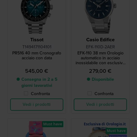
Tissot
Casio Edifice
T1494171104101
EFK-110D-2AER
PR516 40 mm Cronografo
EFK-110 38 mm Orologio
acciaio con data
automatico in acciaio
inossidabile con esclusivo
quadrante testurizzato
545,00 €
279,00 €
● Consegna in 2 a 5
● Disponibile
giorni lavorativi
Confronta
Confronta
Vedi i prodotti
Vedi i prodotti
Must have
Esclusiva di Orologio.it
Must have