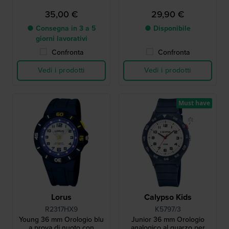
35,00 €
29,90 €
● Consegna in 3 a 5
● Disponibile
giorni lavorativi
Confronta
Confronta
Vedi i prodotti
Vedi i prodotti
Must have
Lorus
Calypso Kids
R2317HX9
K5797/3
Young 36 mm Orologio blu
Junior 36 mm Orologio
a prova di nuoto con
analogico al quarzo per