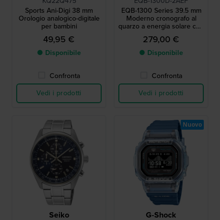
KQ22Q475
EQB-1300D-2AEF
Sports Ani-Digi 38 mm
EQB-1300 Series 39.5 mm
Orologio analogico-digitale
Moderno cronografo al
per bambini
quarzo a energia solare con
collegamento allo
49,95 €
279,00 €
smartphone
● Disponibile
● Disponibile
Confronta
Confronta
Vedi i prodotti
Vedi i prodotti
Nuovo
Seiko
G-Shock