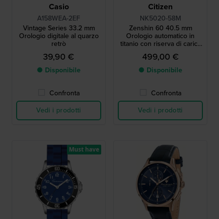
Casio
Citizen
A158WEA-2EF
NK5020-58M
Vintage Series 33.2 mm
Zenshin 60 40.5 mm
Orologio digitale al quarzo
Orologio automatico in
retrò
titanio con riserva di carica
di 60 ore
39,90 €
499,00 €
● Disponibile
● Disponibile
Confronta
Confronta
Vedi i prodotti
Vedi i prodotti
Must have