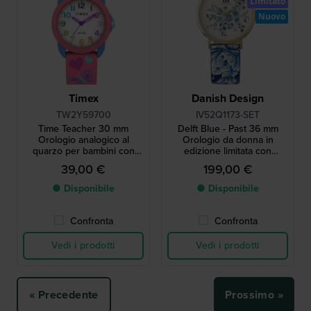
Limitato
Nuovo
Timex
Danish Design
TW2Y59700
IV52Q1173-SET
Time Teacher 30 mm
Delft Blue - Past 36 mm
Orologio analogico al
Orologio da donna in
quarzo per bambini con
edizione limitata con
lancette di facile lettura
esclusivo ciondolo blu delft
39,00 €
199,00 €
● Disponibile
● Disponibile
Confronta
Confronta
Vedi i prodotti
Vedi i prodotti
« Precedente
Prossimo »