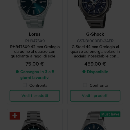
Lorus
G-Shock
RH947SX9
GST-B1000BD-2AER
RH947SX9 42 mm Orologio
G-Steel 44 mm Orologio al
da uomo al quarzo con
quarzo ad energia solare in
quadrante a raggi di sole e
acciaio inossidabile con
datario
connessione Bluetooth
75,00 €
459,00 €
● Consegna in 3 a 5
● Disponibile
giorni lavorativi
Confronta
Confronta
Vedi i prodotti
Vedi i prodotti
Must have