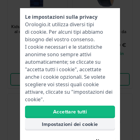
Garonne Kids
Maserati
Le impostazioni sulla privacy
KQ22Q477
R8871624009
Orologio.it utilizza diversi tipi
Kids Diver 30 mm Orologio
Sorpasso 42 mm
di
cookie
. Per alcuni tipi abbiamo
al quarzo per bambini in
Cronografo al quarzo da
stile subacqueo
uomo con data
bisogno del vostro consenso.
44,95 €
260,00 €
289,00 €
I cookie necessari e le statistiche
● Disponibile
● Solo 1 è rimasto in
anonime sono sempre attivi
magazzino
automaticamente; se cliccate su
Confronta
Confronta
"accetta tutti i cookie", accettate
anche i cookie opzionali. Se volete
Vedi i prodotti
Vedi i prodotti
scegliere voi stessi quali cookie
attivare, cliccate su "impostazioni dei
cookie".
Accettare tutti
Impostazioni dei cookie