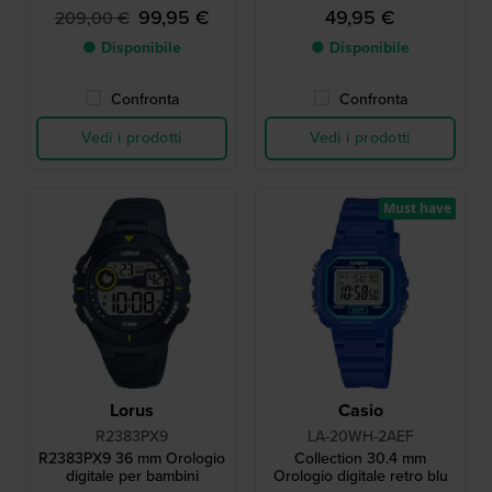
giorno-data
ragazzi
99,95 €
49,95 €
209,00 €
● Disponibile
● Disponibile
Confronta
Confronta
Vedi i prodotti
Vedi i prodotti
Must have
Lorus
Casio
R2383PX9
LA-20WH-2AEF
R2383PX9 36 mm Orologio
Collection 30.4 mm
digitale per bambini
Orologio digitale retro blu