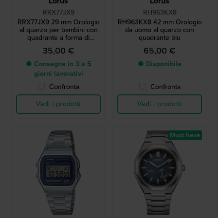
Lorus
Lorus
RRX77JX9
RH963KX8
RRX77JX9 29 mm Orologio
RH963KX8 42 mm Orologio
al quarzo per bambini con
da uomo al quarzo con
quadrante a forma di
quadrante blu
insegnante del tempo e
35,00 €
65,00 €
cinturino in silicone
● Consegna in 3 a 5
● Disponibile
giorni lavorativi
Confronta
Confronta
Vedi i prodotti
Vedi i prodotti
Must have