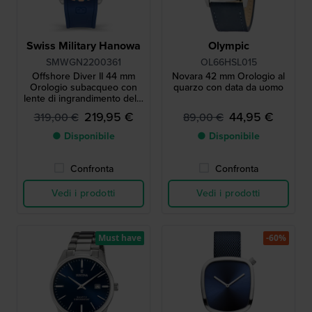
Swiss Military Hanowa
Olympic
SMWGN2200361
OL66HSL015
Offshore Diver II 44 mm
Novara 42 mm Orologio al
Orologio subacqueo con
quarzo con data da uomo
lente di ingrandimento della
data
219,95 €
44,95 €
319,00 €
89,00 €
● Disponibile
● Disponibile
Confronta
Confronta
Vedi i prodotti
Vedi i prodotti
Must have
-60%