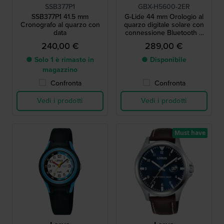
SSB377P1
GBX-H5600-2ER
SSB377P1 41.5 mm
G-Lide 44 mm Orologio al
Cronografo al quarzo con
quarzo digitale solare con
data
connessione Bluetooth e
display MIP
240,00 €
289,00 €
● Solo 1 è rimasto in
● Disponibile
magazzino
Confronta
Confronta
Vedi i prodotti
Vedi i prodotti
Must have