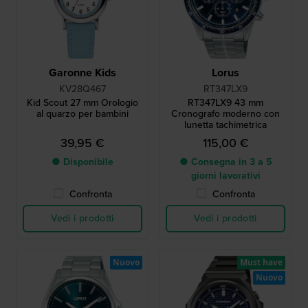
Garonne Kids
Lorus
KV28Q467
RT347LX9
Kid Scout 27 mm Orologio
RT347LX9 43 mm
al quarzo per bambini
Cronografo moderno con
lunetta tachimetrica
39,95 €
115,00 €
● Disponibile
● Consegna in 3 a 5
giorni lavorativi
Confronta
Confronta
Vedi i prodotti
Vedi i prodotti
Nuovo
Must have
Nuovo