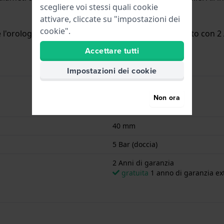
scegliere voi stessi quali cookie
attivare, cliccate su "impostazioni dei
cookie".
'orologio è adatto per la doccia. L'orologio è fornito con 2 
Accettare tutti
Impostazioni dei cookie
Non ora
4041338276251
40 mm
5 Bar (doccia)
2 Anni di garanzia
gratuita
1 anno di garanzia ext