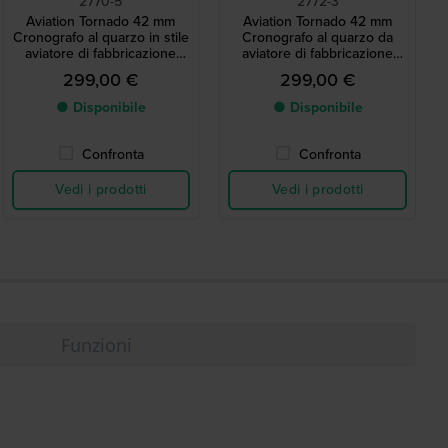
2770-5
2772-3
Aviation Tornado 42 mm
Aviation Tornado 42 mm
Cronografo al quarzo in stile
Cronografo al quarzo da
aviatore di fabbricazione
aviatore di fabbricazione
tedesca con data
tedesca con data
299,00 €
299,00 €
● Disponibile
● Disponibile
Confronta
Confronta
Vedi i prodotti
Vedi i prodotti
Funzioni