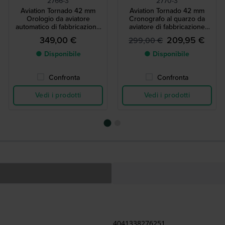
2766-3
2770-3
Aviation Tornado 42 mm
Aviation Tornado 42 mm
Orologio da aviatore
Cronografo al quarzo da
automatico di fabbricazione
aviatore di fabbricazione
tedesca con day-date
tedesca con data
349,00 €
209,95 €
299,00 €
● Disponibile
● Disponibile
Confronta
Confronta
Vedi i prodotti
Vedi i prodotti
4041338276251