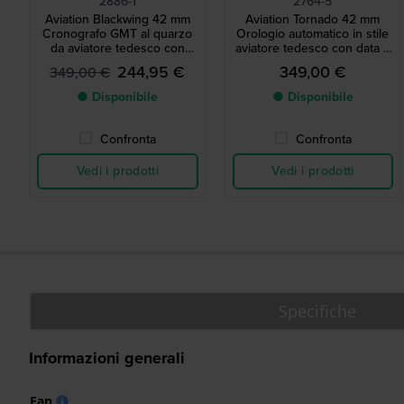
2886-1
2764-5
Aviation Blackwing 42 mm
Aviation Tornado 42 mm
Cronografo GMT al quarzo
Orologio automatico in stile
da aviatore tedesco con
aviatore tedesco con data e
movimento svizzero
quadrante 24 ore su 24
244,95 €
349,00 €
349,00 €
● Disponibile
● Disponibile
Confronta
Confronta
Vedi i prodotti
Vedi i prodotti
Specifiche
Informazioni generali
Ean