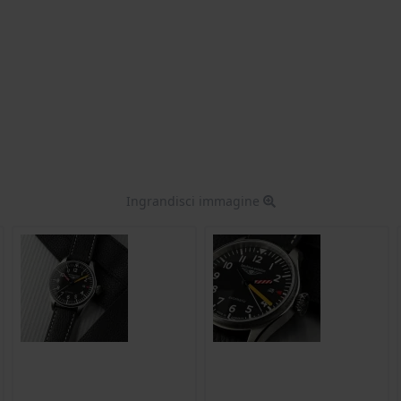
Ingrandisci immagine