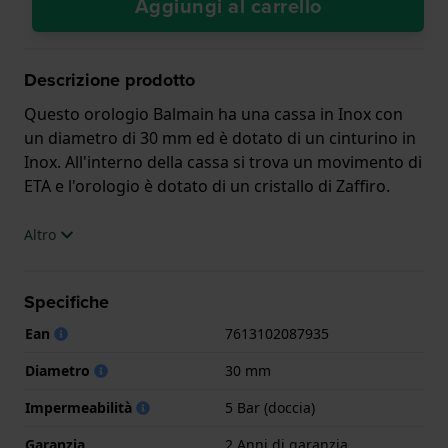
Aggiungi al carrello
Descrizione prodotto
Questo orologio Balmain ha una cassa in Inox con
un diametro di 30 mm ed è dotato di un cinturino in
Inox. All'interno della cassa si trova un movimento di
ETA e l'orologio è dotato di un cristallo di Zaffiro.
L'orologio è impermeabile a 5ATM. Questo significa
Altro
che l'orologio è adatto per la doccia. L'orologio è
fornito con 2 Anni di garanzia.
Specifiche
.
Ean
7613102087935
Diametro
30 mm
Impermeabilità
5 Bar (doccia)
Garanzia
2 Anni di garanzia