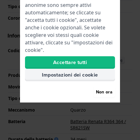
anonime sono sempre attivi
Tipo di vetro
Zaffiro
automaticamente; se cliccate su
Corona
Corona da estrarre
"accetta tutti i cookie", accettate
anche i cookie opzionali. Se volete
scegliere voi stessi quali cookie
Informazioni del movimento
attivare, cliccate su "impostazioni dei
cookie".
Codice Movimento
F03.115
(
Vedi specifiche
)
Scarica il manuale (English)
Accettare tutti
Impostazioni dei cookie
Produttore Movimento
ETA
Movimento svizzero
Si
Non ora
Tipo di display
Analogico
Meccanismo
Quarzo
Batteria
Batteria Renata R364 364 /
SR621SW
Durata della batteria
34 mesi