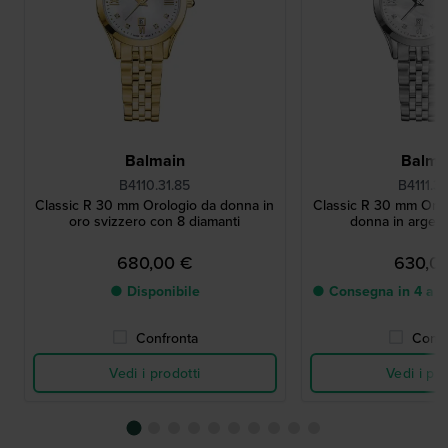
Balmain
Balma
B4110.31.85
B4111.31
Classic R 30 mm Orologio da donna in
Classic R 30 mm Orol
oro svizzero con 8 diamanti
donna in argent
680,00 €
630,0
● Disponibile
● Consegna in 4 a 8 g
Confronta
Confr
Vedi i prodotti
Vedi i pro