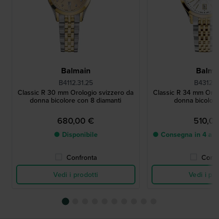
Balmain
Balma
B4112.31.25
B4312.31
Classic R 30 mm Orologio svizzero da
Classic R 34 mm Orol
donna bicolore con 8 diamanti
donna bicolore
680,00 €
510,0
● Disponibile
● Consegna in 4 a 8 g
Confronta
Confr
Vedi i prodotti
Vedi i pro