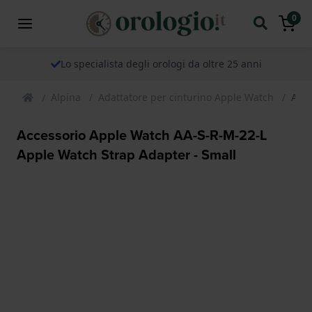
0
Lo specialista degli orologi da oltre 25 anni
Alpina
Adattatore per cinturino Apple Watch
Acce
Accessorio Apple Watch AA-S-R-M-22-L
Apple Watch Strap Adapter - Small