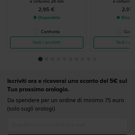
e cinturino 24 mm
e cinturino
2,95 €
2,95
● Disponibile
● Dispon
Confronta
Confr
Vedi i prodotti
Vedi i pro
Iscriviti ora e riceverai uno sconto del 5€ sul
Tuo prossimo orologio.
Da spendere per un ordine di minimo 75 euro
(solo sugli orologi)