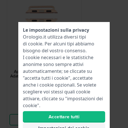
Le impostazioni sulla privacy
Orologio.it utilizza diversi tipi
di
cookie
. Per alcuni tipi abbiamo
bisogno del vostro consenso.
I cookie necessari e le statistiche
Apple Watch
anonime sono sempre attivi
AA-S-R-M-22-L
automaticamente; se cliccate su
Apple Watch Strap Adapter - Small
Adattatore opaco per cassa 38-40 mm
"accetta tutti i cookie", accettate
e cinturino 22 mm
anche i cookie opzionali. Se volete
3,95 €
scegliere voi stessi quali cookie
● Disponibile
attivare, cliccate su "impostazioni dei
cookie".
Confronta
Accettare tutti
Vedi i prodotti