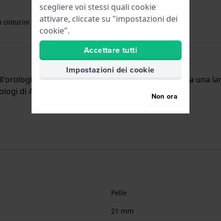
scegliere voi stessi quali cookie
attivare, cliccate su "impostazioni dei
 cinturini superiori a € 50
cookie".
Accettare tutti
Impostazioni dei cookie
ll'orologio per mezzo di perni a molla. Il cinturino ha una la
ologi di Alpina con attacco dritto.
Non ora
Pelle
21 mm