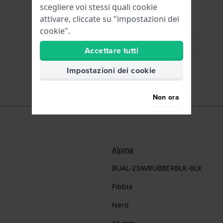
scegliere voi stessi quali cookie
attivare, cliccate su "impostazioni dei
Fibbia
cookie".
Nero
Accettare tutti
16 mm
Impostazioni dei cookie
Non ora
Alpina
BUAL-23AVRUBBERBLK-BLK
Fibbia
Nero