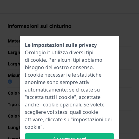
Informazioni sul cinturino
Materiale Cinturino
Silicone
Le impostazioni sulla privacy
Orologio.it utilizza diversi tipi
Larghezza cinturino
22 mm
di
cookie
. Per alcuni tipi abbiamo
Larghezza tra Anse
22 mm
bisogno del vostro consenso.
I cookie necessari e le statistiche
Misura cinturino alla fibbia
18 mm
anonime sono sempre attivi
automaticamente; se cliccate su
Colore cinturino
Nero
"accetta tutti i cookie", accettate
anche i cookie opzionali. Se volete
Tipo di chiusura
Nessuno
scegliere voi stessi quali cookie
Colore Chiusura
N/D
attivare, cliccate su "impostazioni dei
cookie".
Lunghezza Parte Superiore
90 mm
Lunghezza Parte Inferiore
105 mm