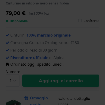
372LBBGGR4FBV6, AL-372LBBRG4V6, AL-
Cinturino in silicone nero senza fibbia
372LBO4V6, AL-525LB4V26, AL-525LB4V36, AL-
525LB4V6, AL-525LBBRG4V6, AL-525LBG4V6, AL-
79,00 €
Incl 22% Iva
525LBN4V6, AL-525LBO4V26, AL-650B4AE6, AL-
725LB4V26, AL-880LB4V6, AL-880LBG4V6, AL-
Confronta
● Disponibile
880LS4V6
Cinturini
100% marchio originale
Consegna Gratuita Orologi sopra €150
Periodo di reso di 30 giorni
Rivenditore ufficiale
di Alpina
Ordinato oggi, spedito lunedì.
Numero
Aggiungi al carrello
Omaggio
valore al dettaglio
gratis
0,99 €