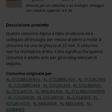
Astuccio per un cinturino o un orologio. Omaggio
con cinturini superiori a € 50
Descrizione prodotto
Questo cinturino Alpina è fatto in silicone ed è
collegato all'orologio per mezzo di perni a molla. Il
cinturino ha una larghezza di 22 mm. Il cinturino
non ha montatura dritta, il che significa che questo
cinturino è adatto solo per gli orologi elencati di
seguito.
Cinturino originale per
AL-372LBBG4FBV6
,
AL-372LBBRG4V6
,
AL-372LBO4V6
,
AL-525LBBRG4V6
,
AL-525LBG4V6
,
AL-525LBN4V6
,
AL-725LB4V26
,
AL-880LBG4V6
,
AL-372LBBGGR4FBV6
,
AL-525LB4V26
,
AL-525LB4V36
,
AL-525LB4V6
,
AL-
525LBO4V26
,
AL-880LB4V6
,
AL-880LS4V6
,
AL-
650B4AE6