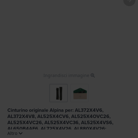
Ingrandisci immagine
Cinturino originale Alpina per: AL372X4V6,
AL372X4V8, AL525X4CV6, AL525X4OVC26,
AL525X4VC26, AL525X4VC36, AL525X4VS6,
AL650B4AE6, AL725X4V26, AL880X4V26;
Altro
AL880X4V6, AL-372LBBG4FBV6, AL-