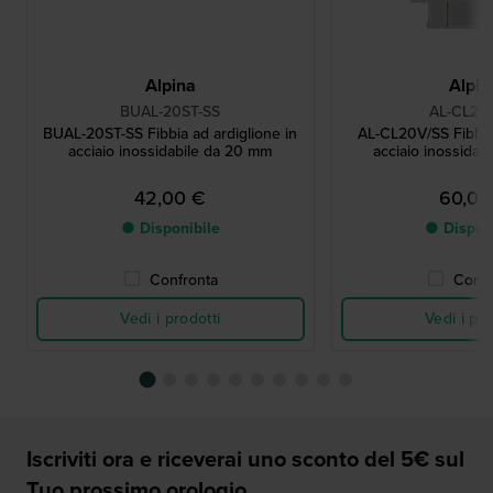
Alpina
Alpin
BUAL-20ST-SS
AL-CL20
BUAL-20ST-SS Fibbia ad ardiglione in
AL-CL20V/SS Fibbia
acciaio inossidabile da 20 mm
acciaio inossidab
42,00 €
60,00
● Disponibile
● Dispon
Confronta
Confr
Vedi i prodotti
Vedi i pro
Iscriviti ora e riceverai uno sconto del 5€ sul
Tuo prossimo orologio.