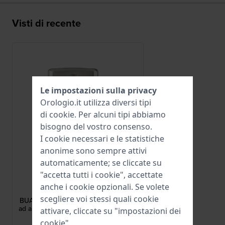
Visti di recente
Le impostazioni sulla privacy
Orologio.it utilizza diversi tipi
di
cookie
. Per alcuni tipi abbiamo
bisogno del vostro consenso.
I cookie necessari e le statistiche
anonime sono sempre attivi
automaticamente; se cliccate su
"accetta tutti i cookie", accettate
Alpina
anche i cookie opzionali. Se volete
BUAL-28AVRUBBERBLK-SS
scegliere voi stessi quali cookie
BUAL-28AVRUBBERBLK-SS Cinturino
ad ardiglione in acciaio inossidabile 18
attivare, cliccate su "impostazioni dei
mm
cookie".