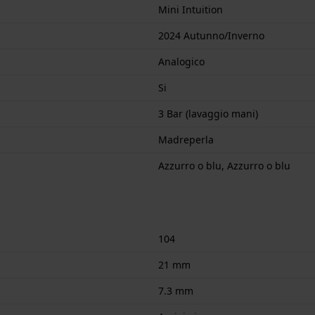
Mini Intuition
2024 Autunno/Inverno
Analogico
Si
3 Bar (lavaggio mani)
Madreperla
Azzurro o blu, Azzurro o blu
104
21 mm
7.3 mm