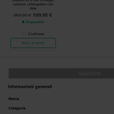
Intuition 27.5 mm Orologio
svizzero rettangolare con
data
599,95 €
860,00 €
● Disponibile
Confronta
Vedi i prodotti
Specifiche
Informazioni generali
Marca
Categoria