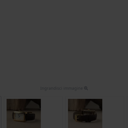
Ingrandisci immagine