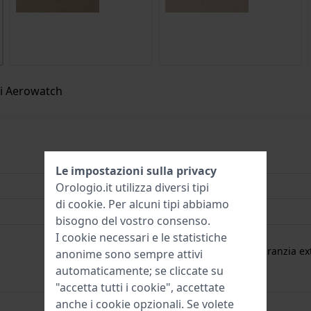
di Aerowatch
A-30104-JA02
Le impostazioni sulla privacy
21 mm
Orologio.it utilizza diversi tipi
di
cookie
. Per alcuni tipi abbiamo
3 Bar (lavaggio mani)
bisogno del vostro consenso.
I cookie necessari e le statistiche
2 Anni di garanzia
gratuita
1 anno di garanzia ext
anonime sono sempre attivi
automaticamente; se cliccate su
"accetta tutti i cookie", accettate
anche i cookie opzionali. Se volete