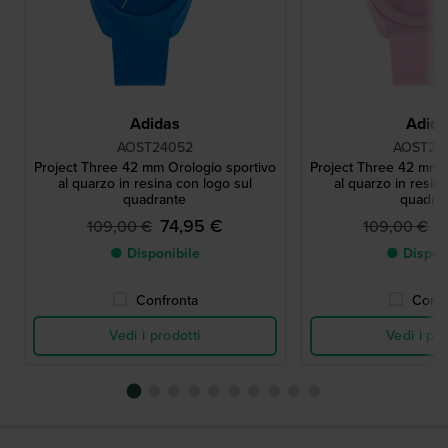
Adidas
Adid
AOST24052
AOST24
Project Three 42 mm Orologio sportivo
Project Three 42 mm O
al quarzo in resina con logo sul
al quarzo in resin
quadrante
quadra
74,95 €
7
109,00 €
109,00 €
● Disponibile
● Dispon
Confronta
Confr
Vedi i prodotti
Vedi i pro