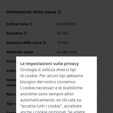
Informazioni della cassa
Codice cassa
AOST24558
Diametro
36 mm
Spessore della cassa
10 mm
Materiale cassa
Acciaio inox
Forma della cassa
Quadrato
Le impostazioni sulla privacy
Orologio.it utilizza diversi tipi
Colore della cassa
Nero
di
cookie
. Per alcuni tipi abbiamo
Materiale del retro della
Acciaio inox
bisogno del vostro consenso.
cassa
I cookie necessari e le statistiche
anonime sono sempre attivi
Retro cassa
Fondello avvitato
automaticamente; se cliccate su
Tipo di vetro
Minerale
"accetta tutti i cookie", accettate
anche i cookie opzionali. Se volete
Corona
Corona da estrarre