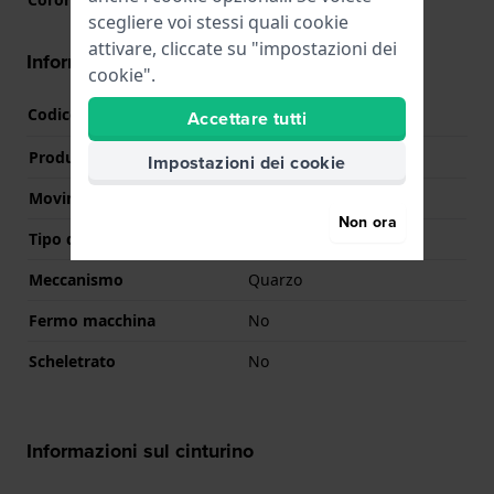
scegliere voi stessi quali cookie
attivare, cliccate su "impostazioni dei
Informazioni del movimento
cookie".
Codice Movimento
M09D
Accettare tutti
(
Vedi specifiche
)
Produttore Movimento
Timex
Impostazioni dei cookie
Movimento svizzero
No
Non ora
Tipo di display
Digitale
Meccanismo
Quarzo
Fermo macchina
No
Scheletrato
No
Informazioni sul cinturino