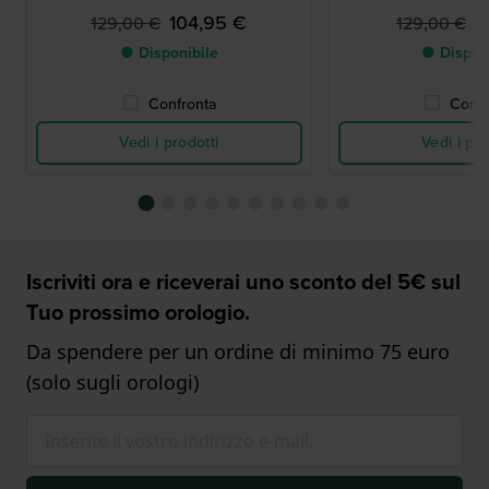
104,95 €
8
129,00 €
129,00 €
● Disponibile
● Dispon
Confronta
Confr
Vedi i prodotti
Vedi i pro
Iscriviti ora e riceverai uno sconto del 5€ sul
Tuo prossimo orologio.
Da spendere per un ordine di minimo 75 euro
(solo sugli orologi)