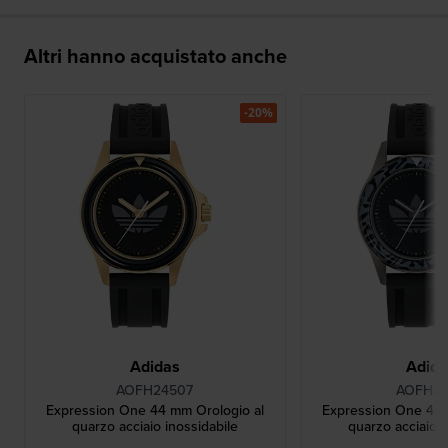
Altri hanno acquistato anche
-20%
Adidas
Adid
AOFH24507
AOFH24
Expression One 44 mm Orologio al
Expression One 44 
quarzo acciaio inossidabile
quarzo acciaio i