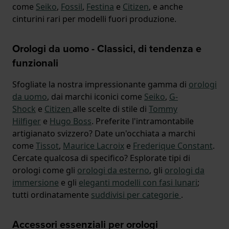
come
Seiko
,
Fossil
,
Festina
e
Citizen
, e anche
cinturini rari per modelli fuori produzione.
Orologi da uomo - Classici, di tendenza e
funzionali
Sfogliate la nostra impressionante gamma di
orologi
da uomo
, dai marchi iconici come
Seiko
,
G-
Shock
e
Citizen
alle scelte di stile di
Tommy
Hilfiger
e
Hugo Boss
. Preferite l'intramontabile
artigianato svizzero? Date un'occhiata a marchi
come
Tissot
,
Maurice Lacroix
e
Frederique Constant
.
Cercate qualcosa di specifico? Esplorate tipi di
orologi come gli
orologi da esterno
, gli
orologi da
immersione
e gli
eleganti modelli con fasi lunari
;
tutti ordinatamente
suddivisi per categorie
.
Accessori essenziali per orologi